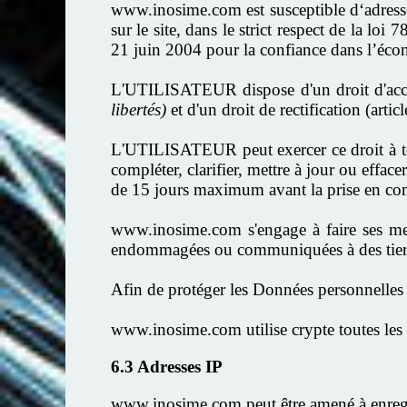
www.inosime.com est susceptible d‘adresse
sur le site, dans le strict respect de la lo
21 juin 2004 pour la confiance dans l’éc
L'UTILISATEUR dispose d'un droit d'ac
libertés)
et d'un droit de rectification (arti
L'UTILISATEUR peut exercer ce droit à tout
compléter, clarifier, mettre à jour ou effac
de 15 jours maximum avant la prise en 
www.inosime.com s'engage à faire ses meil
endommagées ou communiquées à des tiers n
Afin de protéger les Données personnelle
www.inosime.com utilise
crypte toutes les
6.3 Adresses IP
www.inosime.com peut être amené à enregi