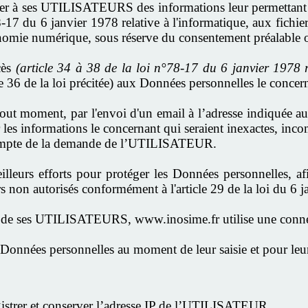
r à ses UTILISATEURS des informations leur permettant de
i 78-17 du 6 janvier 1978 relative à l'informatique, aux fichi
onomie numérique, sous réserve du consentement préalabl
cès
(article 34 à 38 de la loi n°78-17 du 6 janvier 1978 re
cle 36 de la loi précitée) aux Données personnelles le concer
 moment, par l'envoi d'un email à l’adresse indiquée au se
er les informations le concernant qui seraient inexactes, in
compte de la demande de l’UTILISATEUR.
leurs efforts pour protéger les Données personnelles, af
on autorisés conformément à l'article 29 de la loi du 6 j
s de ses UTILISATEURS, www.inosime.fr utilise une conne
 Données personnelles au moment de leur saisie et pour leu
strer et conserver l’adresse IP de l’UTILISATEUR.