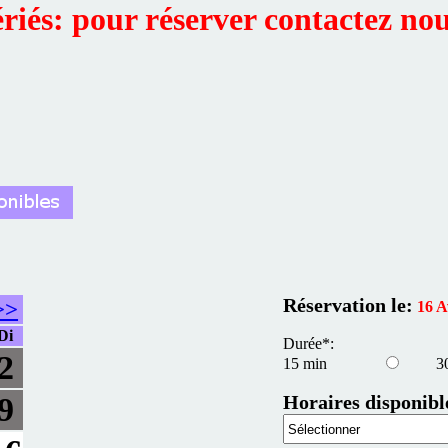
ériés: pour réserver contactez no
Réservation le:
>>
16 A
Di
Durée*:
2
15 min
3
Horaires disponibl
9