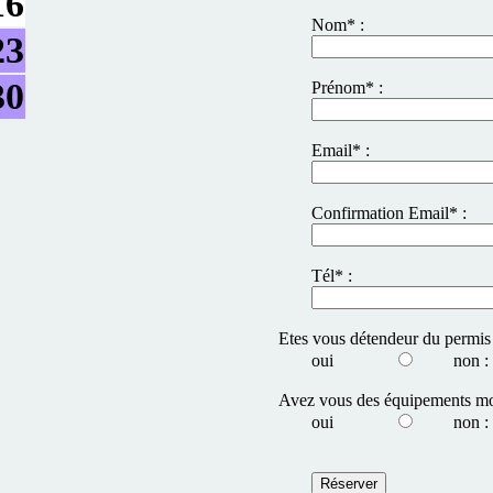
16
Nom* :
23
30
Prénom* :
Email* :
Confirmation Email* :
Tél* :
Etes vous détendeur du permis
oui
non :
Avez vous des équipements mo
oui
non :