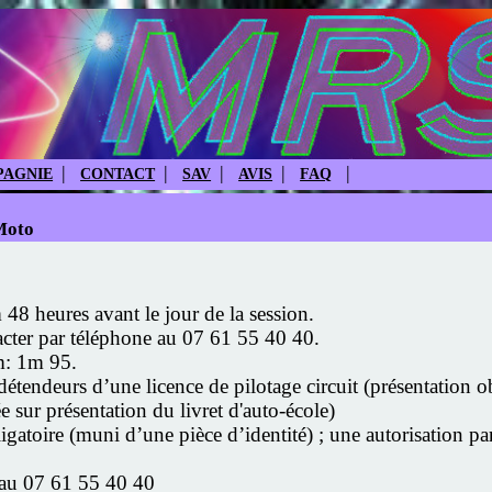
|
|
|
|
|
AGNIE
CONTACT
SAV
AVIS
FAQ
Moto
48 heures avant le jour de la session.
acter par téléphone au 07 61 55 40 40.
m: 1m 95.
endeurs d’une licence de pilotage circuit (présentation obl
 sur présentation du livret d'auto-école)
atoire (muni d’une pièce d’identité) ; une autorisation pare
 au 07 61 55 40 40