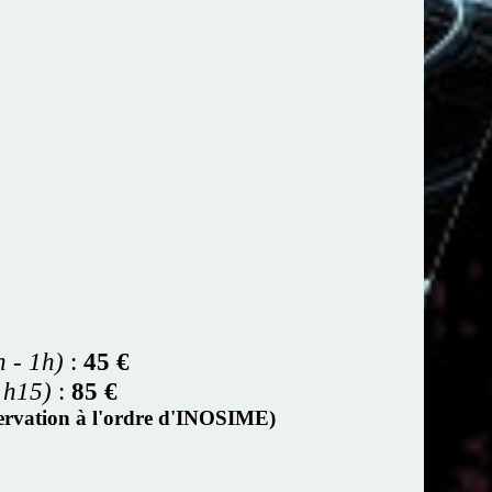
n - 1h)
:
45 €
1h15)
:
85 €
éservation à l'ordre d'INOSIME)