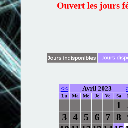
Ouvert les jours f
<<
Avril 2023
Lu
Ma
Me
Je
Ve
Sa
1
3
4
5
6
7
8