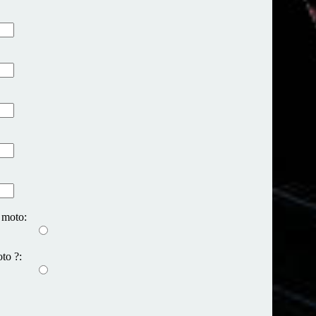
 moto:
to ?: