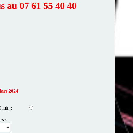
us au 07 61 55 40 40
ars 2024
0 min :
es: