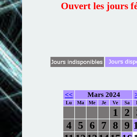
Ouvert les jours f
<<
Mars 2024
Lu
Ma
Me
Je
Ve
Sa
1
2
4
5
6
7
8
9