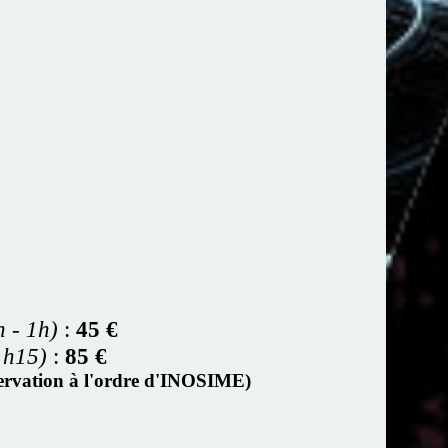
n - 1h)
:
45 €
1h15)
:
85 €
éservation à l'ordre d'INOSIME)