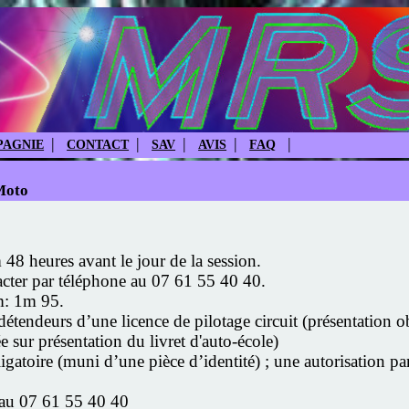
|
|
|
|
|
AGNIE
CONTACT
SAV
AVIS
FAQ
Moto
48 heures avant le jour de la session.
acter par téléphone au 07 61 55 40 40.
m: 1m 95.
endeurs d’une licence de pilotage circuit (présentation obl
 sur présentation du livret d'auto-école)
atoire (muni d’une pièce d’identité) ; une autorisation pare
 au 07 61 55 40 40