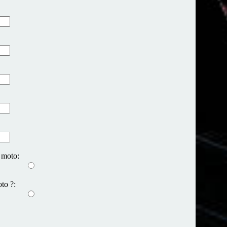
 moto:
to ?: