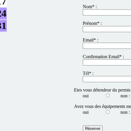
17
Nom* :
24
31
Prénom* :
Email* :
Confirmation Email* :
Tél* :
Etes vous détendeur du permis
oui
non :
Avez vous des équipements mo
oui
non :