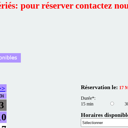
ériés: pour réserver contactez no
Réservation le:
>>
17 M
Di
Durée*:
3
15 min
3
Horaires disponibl
10