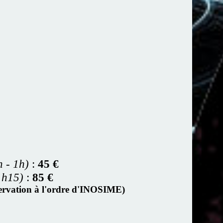
n - 1h)
:
45 €
1h15)
:
85 €
éservation à l'ordre d'INOSIME)