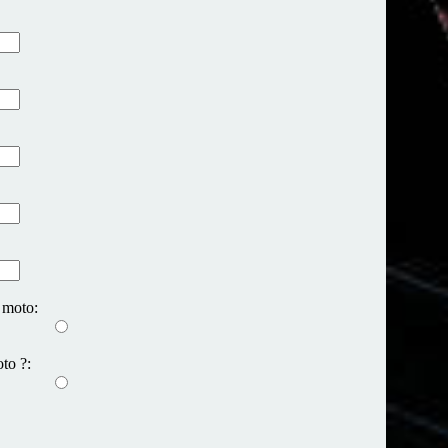
 moto:
to ?: