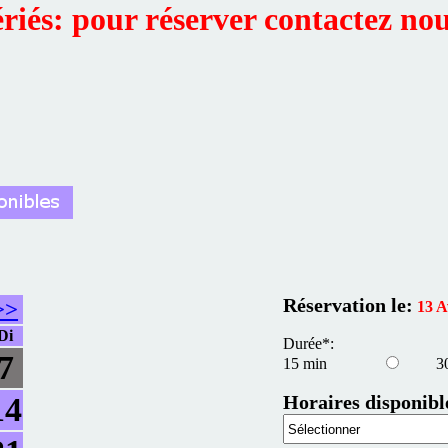
ériés: pour réserver contactez no
Réservation le:
>>
13 A
Di
Durée*:
7
15 min
3
Horaires disponibl
14