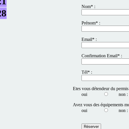
21
Nom* :
28
Prénom* :
Email* :
Confirmation Email* :
Tél* :
Etes vous détendeur du permis
oui
non :
Avez vous des équipements mo
oui
non :