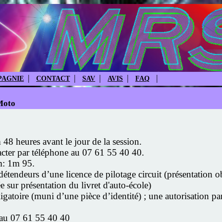
|
|
|
|
|
AGNIE
CONTACT
SAV
AVIS
FAQ
Moto
48 heures avant le jour de la session.
acter par téléphone au 07 61 55 40 40.
m: 1m 95.
endeurs d’une licence de pilotage circuit (présentation obl
 sur présentation du livret d'auto-école)
atoire (muni d’une pièce d’identité) ; une autorisation pare
 au 07 61 55 40 40