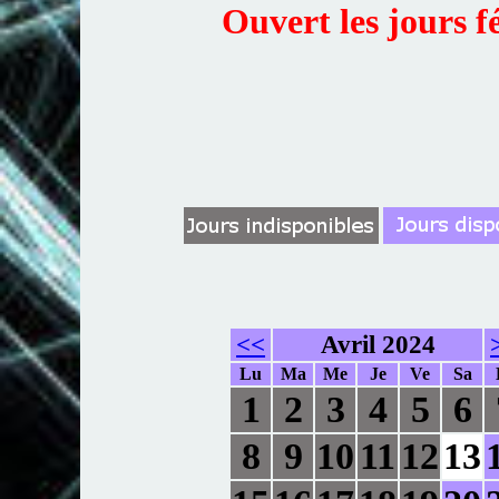
Ouvert les jours f
<<
Avril 2024
Lu
Ma
Me
Je
Ve
Sa
1
2
3
4
5
6
8
9
10
11
12
13